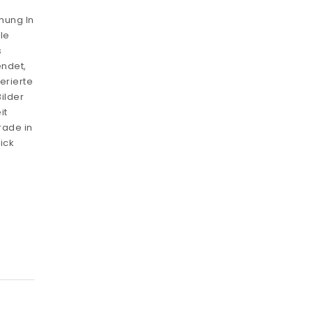
nung In
le
s
endet,
erierte
Bilder
it
rade in
ick