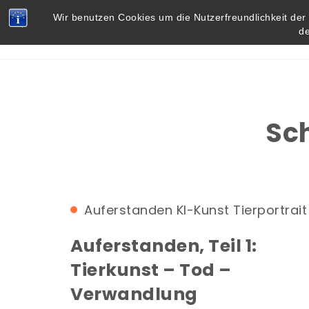
Skip to content
Vielbegabt.de
Wir benutzen Cookies um die Nutzerfreundlichkeit de
d
Sc
Auferstanden
KI-Kunst
Tierportrait
Auferstanden, Teil 1:
Tierkunst – Tod –
Verwandlung