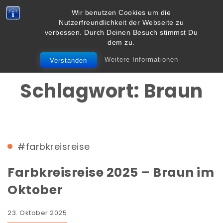
Skip to content
Wir benutzen Cookies um die
Vielbegabt.de
Nutzerfreundlichkeit der Webseite zu
Toggle
verbessen. Durch Deinen Besuch stimmst Du
navigation
dem zu.
Weitere Informationen
Verstanden
Schlagwort:
Braun
#farbkreisreise
Farbkreisreise 2025 – Braun im
Oktober
23. Oktober 2025