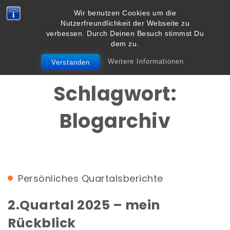
Skip to content
Wir benutzen Cookies um die
Vielbegabt.de
Nutzerfreundlichkeit der Webseite zu
Toggle
verbessen. Durch Deinen Besuch stimmst Du
navigation
dem zu.
Weitere Informationen
Verstanden
Schlagwort:
Blogarchiv
Persönliches
Quartalsberichte
2.Quartal 2025 – mein
Rückblick