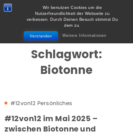
Skip to content
Wir benutzen Cookies um die
Vielbegabt.de
Nutzerfreundlichkeit der Webseite zu
Toggle
verbessen. Durch Deinen Besuch stimmst Du
navigation
dem zu.
Weitere Informationen
Verstanden
Schlagwort:
Biotonne
#12von12
Persönliches
#12von12 im Mai 2025 –
zwischen Biotonne und