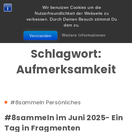
Skip to content
Wir benutzen Cookies um die
Vielbegabt.de
Nutzerfreundlichkeit der Webseite zu
Toggle
verbessen. Durch Deinen Besuch stimmst Du
navigation
dem zu.
Weitere Informationen
Verstanden
Schlagwort:
Aufmerksamkeit
#8sammeln
Persönliches
#8sammeln im Juni 2025- Ein
Tag in Fragmenten