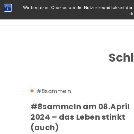
Skip to content
Vielbegabt.de
Wir benutzen Cookies um die Nutzerfreundlichkeit de
d
Sch
#8sammeln
#8sammeln am 08.April
2024 – das Leben stinkt
(auch)