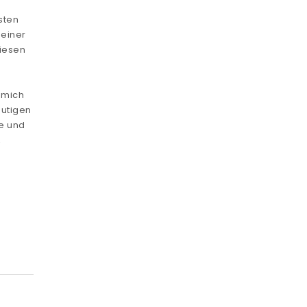
sten
einer
diesen
 mich
eutigen
e und
,