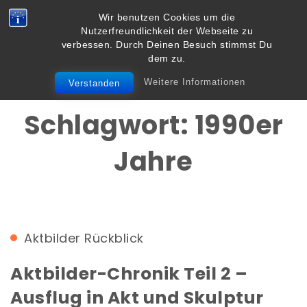
Skip to content
Wir benutzen Cookies um die
Vielbegabt.de
Nutzerfreundlichkeit der Webseite zu
Toggle
verbessen. Durch Deinen Besuch stimmst Du
navigation
dem zu.
Weitere Informationen
Verstanden
Schlagwort:
1990er
Jahre
Aktbilder
Rückblick
Aktbilder-Chronik Teil 2 –
Ausflug in Akt und Skulptur