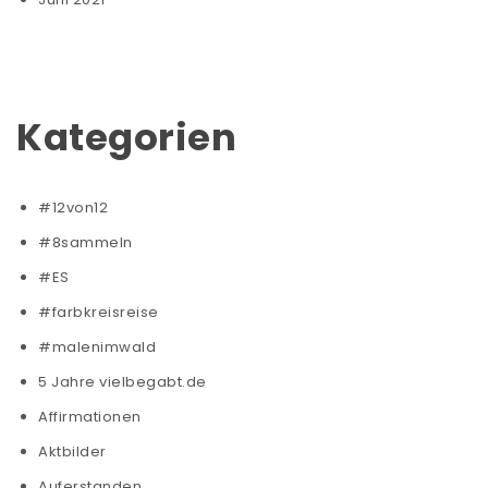
Kategorien
#12von12
#8sammeln
#ES
#farbkreisreise
#malenimwald
5 Jahre vielbegabt.de
Affirmationen
Aktbilder
Auferstanden